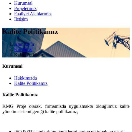
Kurumsal
Projelerimiz
Faaliyet Alanlarımız
İletişim
Kalite Politikamız
Ana Sayfa
Kurumsal
Kalite Politikamız
Kurumsal
Hakkımızda
Kalite Politikamız
Kalite Politikamız
KMG Proje olarak, firmamızda uygulamakta olduğumuz kalite
yönetim sistemi gereği kalite politikamız;
ISO 9001 standardının gereklerini yerine getirmek ve yasal