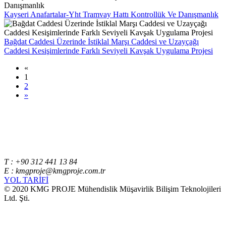
Kayseri Anafartalar-Yht Tramvay Hattı Kontrollük Ve Danışmanlık
Bağdat Caddesi Üzerinde İstiklal Marşı Caddesi ve Uzayçağı
Caddesi Kesişimlerinde Farklı Seviyeli Kavşak Uygulama Projesi
«
1
2
»
T : +90 312 441 13 84
E : kmgproje@kmgproje.com.tr
YOL TARİFİ
© 2020 KMG PROJE Mühendislik Müşavirlik Bilişim Teknolojileri
Ltd. Şti.