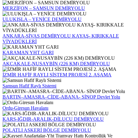
MERZİFON – SAMSUN DEMİRYOLU
ULUKIŞLA – YENİCE DEMİRYOLU
ANKARA-SİVAS DEMİRYOLU KAYAŞ- KIRIKKALE
VİYADÜKLERİ
KARAMAN YHT GARI
AKÇAKALE-NUSAYBİN (226 KM) DEMİRYOLU
İZMİR HAFİF RAYLI SİSTEM PROJESİ 2. AŞAMA
Samsun Hafif Raylı Sistemi
BARTIN–AMASRA–CİDE-ABANA- SİNOP Devlet Yolu
Ordu-Giresun Havalanı
KARS-IĞDIR-ARALIK-DİLUCU DEMİRYOLU
POLATLI ASKERİ BÖLGE DEMİRYOLU